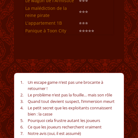
Le wagon de l'Armistice
⭐⭐⭐
La malédiction de la
⭐⭐⭐
reine pirate
L'appartement 1B
⭐⭐⭐
Panique à Toon City
⭐⭐⭐⭐⭐
Un escape game n’est pas une brocante à
retourner !
Le problème n’est pas la fouille… mais son rôle
Quand tout devient suspect, l’immersion meurt
Le petit secret que les exploitants connaissent
bien : la casse
Pourquoi cela frustre autant les joueurs
Ce que les joueurs recherchent vraiment
Notre avis (oui, il est assumé)