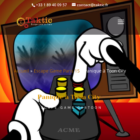
+33 1 89 40 09 57
contact@taktic.fr
Accueil
»
Escape Game Paris 15
»
Panique à Toon City
Panique à Toon City
ESCAPE GAME CARTOON