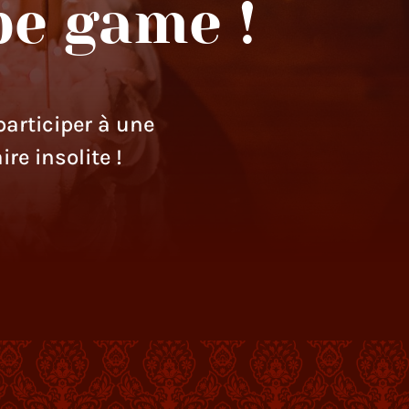
pe game !
participer à une
e insolite !