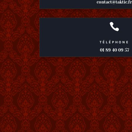
contact@taktic.f

TÉLÉPHONE
01 89 40 09 57