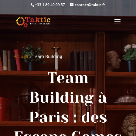
+33 1 89 40 09 57
contact@taktic.fr
Accueil
»
Team Building
Team
Building à
Paris : des