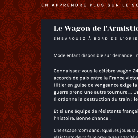
EN APPRENDRE PLUS SUR LE S
Le Wagon de l’Armisti
EMBARQUEZ À BORD DE L’ORI
Mode enfant disponible sur demande ; n
Connaissez-vous le célèbre wagon 241
accords de paix entre la France victo
Hitler en guise de vengeance exige l
guerre prend une autre tournure …. Un
Il ordonne la destruction du train : l
Et si une équipe de résistants franç
l’histoire. Bonne chance !
Une escape room dans lequel les joueurs v
résistants devra faire preuve de sagacité e