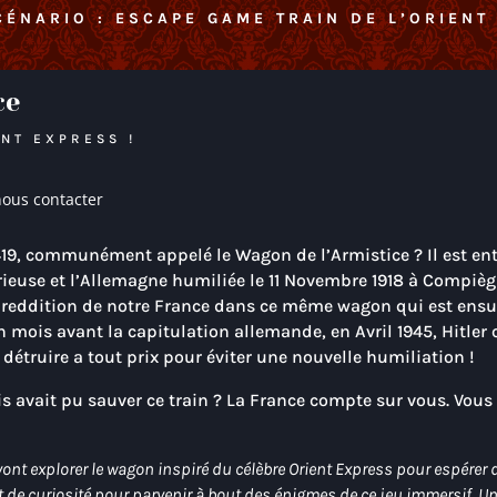
CÉNARIO : ESCAPE GAME TRAIN DE L’ORIENT
ce
ENT EXPRESS !
ous contacter
9, communément appelé le Wagon de l’Armistice ? Il est entr
rieuse et l’Allemagne humiliée le 11 Novembre 1918 à Compiègn
a reddition de notre France dans ce même wagon qui est ensui
 mois avant la capitulation allemande, en Avril 1945, Hitler
e détruire a tout prix pour éviter une nouvelle humiliation !
ais avait pu sauver ce train ? La France compte sur vous. Vou
ont explorer le wagon inspiré du célèbre Orient Express pour espére
t de curiosité pour parvenir à bout des énigmes de ce jeu immersif. Un