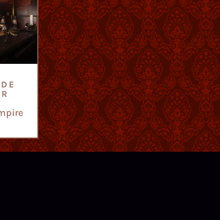
 DE
UR
mpire