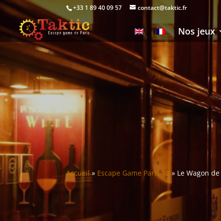
+33 1 89 40 09 57
contact@taktic.fr
Nos jeux
Accueil
»
Escape Game Paris 13
»
Le Wagon de 