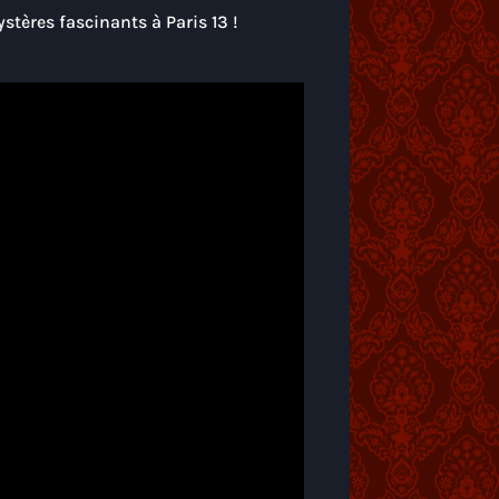
tères fascinants à Paris 13 !