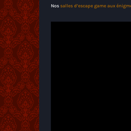
Nos
salles d’escape game aux énig