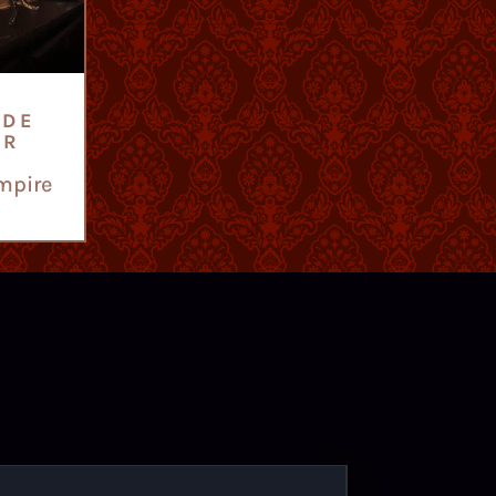
 DE
UR
mpire