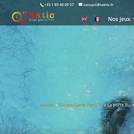
+33 1 89 40 09 57
contact@taktic.fr
Nos jeux
Accueil
»
Escape Game Paris 13
»
La porte du 