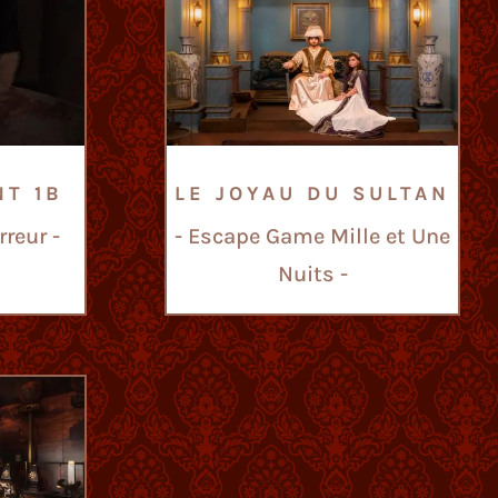
NT 1B
LE JOYAU DU SULTAN
reur -
- Escape Game Mille et Une
Nuits -