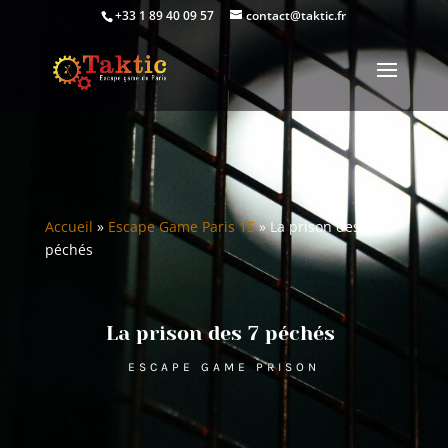
+33 1 89 40 09 57
contact@taktic.fr
Accueil
»
Escape Game Paris 15
»
La prison des 7
péchés
La prison des 7 péchés
ESCAPE GAME PRISON