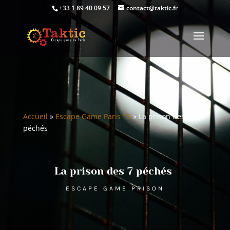
+33 1 89 40 09 57
contact@taktic.fr
Accueil
»
Escape Game Paris 15
»
La prison des 7
péchés
La prison des 7 péchés
ESCAPE GAME PRISON