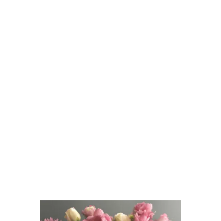
profiter de notre offre spéciale avec la
place de votre maman offerte (sur toutes
nos salles proposées !)
Cette offre n’est valable que le jour de la
fête des mères. Dimanche 26 mai 2024 !
Fête des mères : profitez
d’une activité originale en
famille dans notre Escape
Game à Italie 2