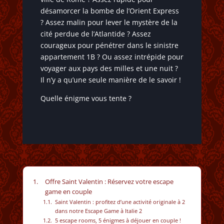
désamorcer la bombe de l’Orient Express
? Assez malin pour lever le mystère de la
cité perdue de l’Atlantide ? Assez
courageux pour pénétrer dans le sinistre
appartement 1B ? Ou assez intrépide pour
voyager aux pays des milles et une nuit ?
Il n’y a qu’une seule manière de le savoir !
Quelle énigme vous tente ?
Offre Saint Valentin : Réservez votre escape
game en couple
Saint Valentin : profitez d’une activité originale à 2
dans notre Escape Game à Italie 2
5 escape rooms, 5 énigmes à déjouer en couple !