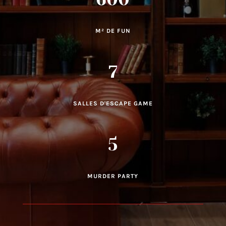
M² DE FUN
7
SALLES D'ESCAPE GAME
5
MURDER PARTY