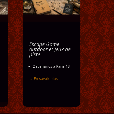
Escape Game
t
Escape Game
e
outdoor et jeux de
outdoor et Jeux de
piste
piste
,
Mêlant immersion,
,
2 scénarios à Paris 13
un
aventure et enquête,
r
jeu de rôle grandeur
s
→ En savoir plus
nature dans lequel les
e
participants tentent de
.
résoudre un meurtre.