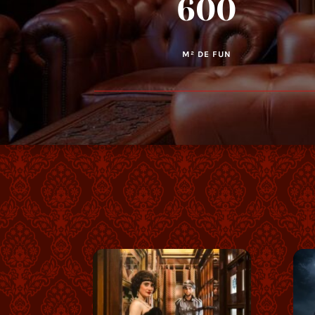
600
M² DE FUN