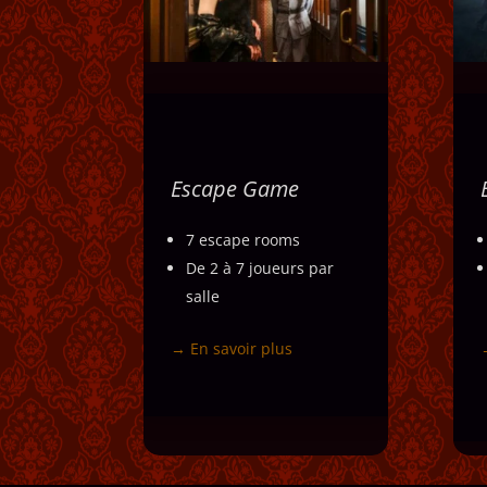
Escape Game
Escape Game
Nos salles d’escape game
7 escape rooms
offrent des expériences
De 2 à 7 joueurs par
uniques, mêlant
salle
originalité, immersion et
histoires et défis
→ En savoir plus
captivants.