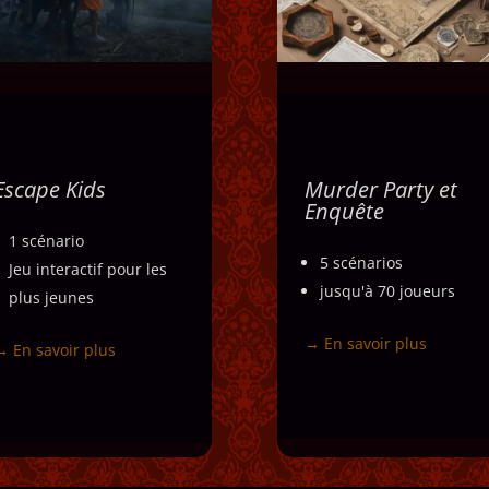
Escape Kids
Murder Party et
Escape Kids
Murder Party e
Enquêt
Enquête
Escape game enfant dès
1 scénario
Mêlant immersion
5 ans mêlant jeu,
5 scénarios
Jeu interactif pour les
un
aventure et enquête
exploration et fantômes
jusqu'à 70 joueurs
plus jeunes
jeu de rôle grandeu
rigolos : parfait pour
nature dans lequel le
organiser un anniversaire
→ En savoir plus
→ En savoir plus
participants tentent d
original ou une sortie
résoudre un meurtre
familiale ludique.