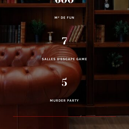
M² DE FUN
7
SALLES D'ESCAPE GAME
5
MURDER PARTY